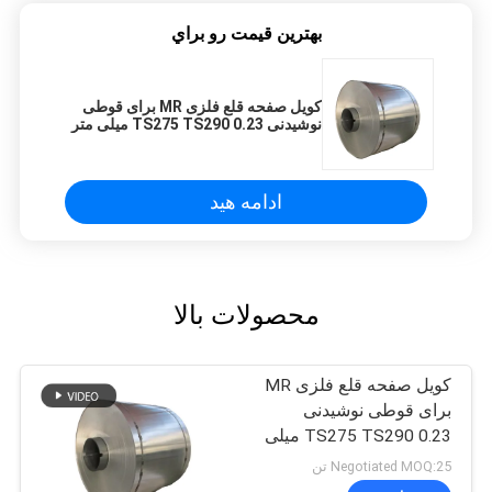
بهترين قيمت رو براي
کویل صفحه قلع فلزی MR برای قوطی
نوشیدنی TS275 TS290 0.23 میلی متر
ورق قلع SPTE TFS
ادامه هید
محصولات بالا
کویل صفحه قلع فلزی MR
برای قوطی نوشیدنی
TS275 TS290 0.23 میلی
متر ورق قلع SPTE TFS
Negotiated MOQ:25 تن