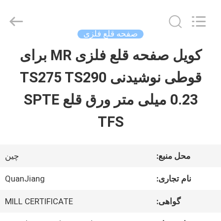
SHANGHAI
QUANYE
METAL
PACKAGING
صفحه قلع فلزی
MATERIALS
CO.,LTD.
کویل صفحه قلع فلزی MR برای
صفحه
All
Rights
قوطی نوشیدنی TS275 TS290
اصلی
Reserved.
0.23 میلی متر ورق قلع SPTE
محصولات
TFS
فیلم
محل منبع:
چین
های
نام تجاری:
QuanJiang
گواهی:
MILL CERTIFICATE
درباره