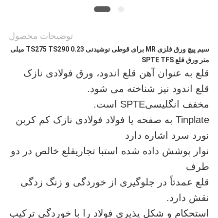
سیاست
توضیحات محصول
حفظ
سیم پیچ ورق فلزی MR برای قوطی نوشیدنی TS275 TS290 0.23 میلی
حریم
متر ورق قلع SPTE TFS
قلع به عنوان آهن قلع اندود، ورق فولادی نازک
خصوصی
قلع اندود نیز شناخته می شود.
مخفف انگلیسی
SPTE است.
Tinplate به صفحه یا فولاد فولادی نازک کم کربن
نورد سرد اشاره دارد
نوار پوشش داده شده است
با تجاری
قلع خالص در دو
طرف
قلع عمدتاً در جلوگیری از خوردگی و زنگ زدگی
نقش دارد.
استحکام و شکل پذیری فولاد را با خوردگی ترکیب