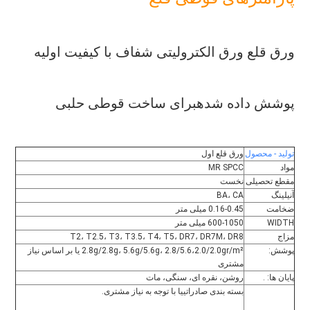
ورق قلع ورق الکترولیتی شفاف با کیفیت اولیه
پوشش داده شده
برای ساخت قوطی حلبی
تولید - محصول
ورق قلع اول
مواد
MR SPCC
مقطع تحصیلی
نخست
آنیلینگ
BA، CA
ضخامت
0.16-0.45 میلی متر
WIDTH
600-1050 میلی متر
مزاج
T2، T2.5، T3، T3.5، T4، T5، DR7، DR7M، DR8
پوشش:
2.8g/2.8g، 5.6g/5.6g، 2.8/5.6،2.0/2.0gr/m² یا بر اساس نیاز 
مشتری
پایان ها: .
روشن، نقره ای، سنگی، مات
بسته بندی صادراتییا با توجه به نیاز مشتری.