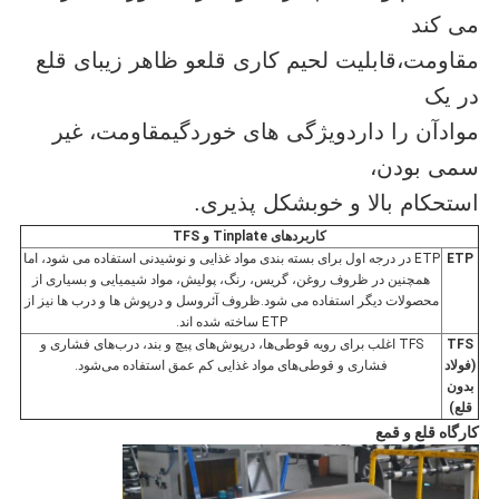
می کند
مقاومت،
قابلیت لحیم کاری قلع
و ظاهر زیبای قلع
در یک
موادآن را دارد
ویژگی های خوردگی
مقاومت، غیر
سمی بودن،
استحکام بالا و خوب
شکل پذیری.
کاربردهای Tinplate و TFS
ETP
ETP در درجه اول برای بسته بندی مواد غذایی و نوشیدنی استفاده می شود، اما
همچنین در ظروف روغن، گریس، رنگ، پولیش، مواد شیمیایی و بسیاری از
محصولات دیگر استفاده می شود.ظروف آئروسل و درپوش ها و درب ها نیز از
ETP ساخته شده اند.
TFS
TFS اغلب برای رویه قوطی‌ها، درپوش‌های پیچ و بند، درب‌های فشاری و
(فولاد
فشاری و قوطی‌های مواد غذایی کم عمق استفاده می‌شود.
بدون
قلع)
کارگاه قلع و قمع