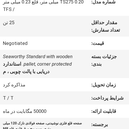
شماره مدل:
TS275 0.20 میلی متر، قلع 0.23 میلی متر
ما
/ TFS
مقدار حداقل
25 تن
تور
تعداد سفارش:
کارخانه
قیمت:
Negotiated
جزئیات بسته
Seaworthy Standard with wooden
کنترل
بندی:
pallet, corner protected.
استاندارد
دریایی با پالت چوبی ، م
کیفیت
زمان تحویل:
مذاکره کرد
با
شرایط پرداخت:
T / T
ما
قابلیت ارائه:
50000 مگابایت در ماه
تماس
صفحه قلع فلزی نوشیدنی، صفحه فولادی نازک 120 میلی
برجسته:
متری، سیم پیچ ورق فلزی قلع MR