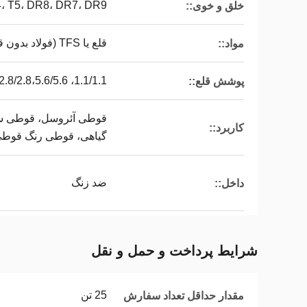
T4، T5، DR8، DR7، DR9
خلق و خوی::
قلع یا TFS (فولاد بدون قلع)
مواد::
1.1/1.1، 2.8/2.8،5.6/5.6، و غیره یا مشتری
پوشش قلع::
قوطی آئروسل، قوطی سا
کاربرد::
گیاهی، قوطی رنگ قوطی
ضد زنگ
داخل::
شرایط پرداخت و حمل و نقل
25 تن
مقدار حداقل تعداد سفارش