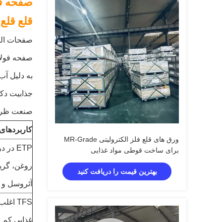
صفحه قل
قلع قلع
صفحات الکترولیتی قل
صفحه فولاد
به دلیل آب
جذابیت دک
صنعت ظروف
کاربردهای Tinplate و S
ورق های قلع فلز الکترولیتی MR-Grade
ETP د
برای ساخت قوطی مواد غذایی
روغن، گری
بهترین قیمت را دریافت کنید
آئروسل و درپوش 
TFS ا
غذایی کم 