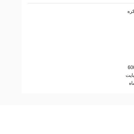
ره
60
ایت
اه