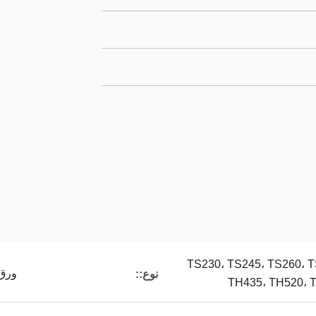
TS230، TS245، TS260، T
ورق 
نوع::
TH435، TH520، 