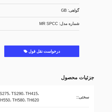
گواهی:
GB
شماره مدل:
MR SPCC
درخواست نقل قول
جزئیات محصول
S275، TS290، TH415،
سختی::
TH550، TH580، TH620