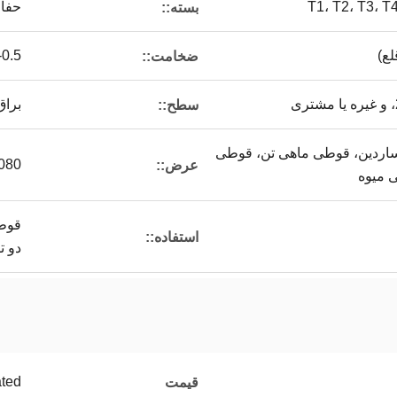
T1، T2، T3، 
حفاظ
بسته::
0.15-0.5
ضخامت::
براق
سطح::
ردین، قوطی ماهی تن، قوطی
0-1080
عرض::
 میوه
قوط
استفاده::
دو ت
ated
قیمت