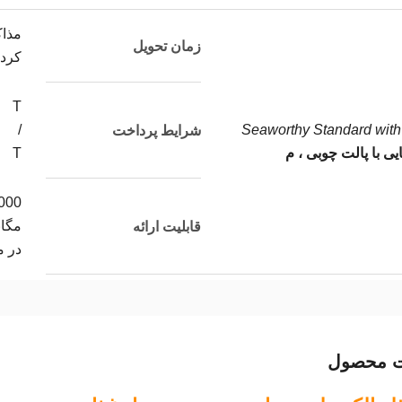
مذاک
زمان تحویل
کرد
T
/
Seaworthy Standard with 
شرایط پرداخت
ایی با پالت چوبی ، م
T
000
مگاب
قابلیت ارائه
در م
ت محصول