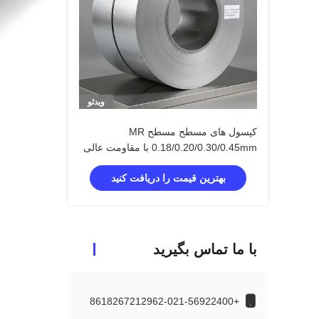
ویدئو
کپسول های مسطح مسطح MR
0.18/0.20/0.30/0.45mm با مقاومت عالی
در برابر زنگ
بهترین قیمت را دریافت کنید
با ما تماس بگیرید
+8618267212962-021-56922400