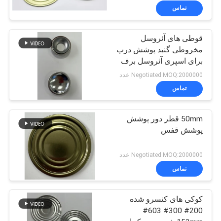
تماس
قوطی های آئروسل
مخروطی گنبد پوشش درب
برای اسپری آئروسل برف
پاپر می توانید پوشش می
Negotiated MOQ:2000000 عدد
دهد
تماس
50mm قطر دور پوشش
پوشش قفس
Negotiated MOQ:2000000 عدد
تماس
کوکی های کنسرو شده
200# 300# 603#