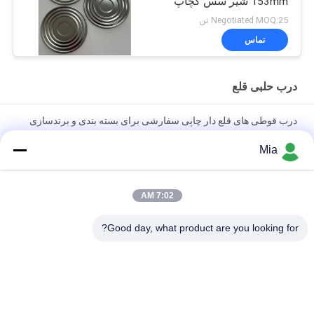
153mm شیر سس کچاپ
درب قلع
Negotiated MOQ:25 تن
تماس
درب حلبی قلع
درب قوطی های قلع دار چاپی سفارشی برای بسته بندی و برندسازی
مواد غذایی
Mia
درب های قلع دار الکترولیتی سنگین برای قوطی های مواد غذایی |
مقاوم در برابر خوردگی
7:02 AM
درب های قلع دار چند نوع برای بسته بندی مواد غذایی، شیمیایی و
Good day, what product are you looking for?
آئروسل
دسته بندی های محبوب
همه