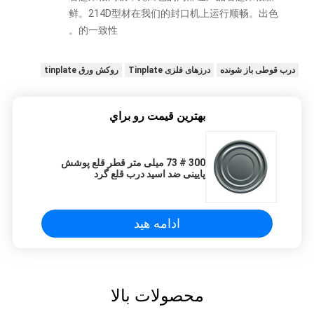
鲜。214D型材在我们的封口机上运行顺畅。出色
的一致性。
درب قوطی باز شونده
درزهای فلزی Tinplate
روکش ورق tinplate
بهترين قيمت رو براي
300 # 73 میلی متر قطر قلع پوشش
پایینی ضد اسید درب قلع گرد
ادامه هید
محصولات بالا