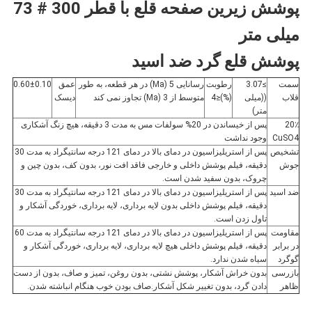
پوشش زیرین صفحه قلع با قطر 300 # 73
سیاست
میلی متر
حفظ
پوشش قلع گرد ضد اسید
حریم
سمت
≥3.07
رطوبت
رسانایی 5 (Ma) در هر قطعه، به طور
عمق
0.60±0.10
قلاب
((میلی
(%)≤4
متوسط ​​از 3 (Ma) تجاوز نمی کند
دیسک
متر)
خصوصی
20٪
پس از خیساندن در 20% سولفات مس به مدت 3 دقیقه، هیچ زنگ آشکاری
CuSO4
وجود نداشت
تشخیص
پس از استریلیزاسیون در دمای بالا در دمای 121 درجه سانتیگراد به مدت 30
جوش
دقیقه، فیلم پوشش داخلی و خارجی فاقد افت نور، بدون کف، بدون چین و
چروک، بدون سفید شدن است.
ضد اسید
پس از استریلیزاسیون در دمای بالا در دمای 121 درجه سانتیگراد به مدت 30
دقیقه، فیلم پوشش داخلی بدون لایه برداری، لایه برداری، خوردگی آشکار و
تاول زدن است.
مقاومت
پس از استریلیزاسیون در دمای بالا در دمای 121 درجه سانتیگراد به مدت 60
در برابر
دقیقه، فیلم پوشش داخلی هیچ لایه برداری، لایه برداری، خوردگی آشکار و
گوگرد
سیاه شدن ندارد.
بازرسی
بدون خراش آشکار، پوشش نشتی، بدون روغن، تمیز و صاف، بدون از دست
ظاهر
دادن گرد، بدون تغییر شکل آشکار.صاف بودن خوب هنگام انباشته شدن.