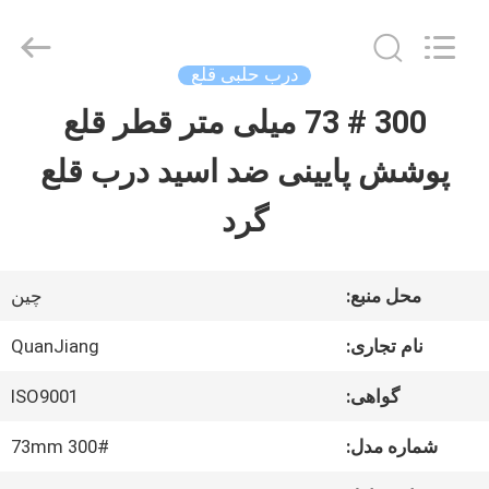
SHANGHAI
QUANYE
METAL
PACKAGING
درب حلبی قلع
MATERIALS
CO.,LTD.
300 # 73 میلی متر قطر قلع
صفحه
All
Rights
پوشش پایینی ضد اسید درب قلع
اصلی
Reserved.
گرد
محصولات
محل منبع:
چین
فیلم
نام تجاری:
QuanJiang
های
گواهی:
ISO9001
شماره مدل:
300# 73mm
درباره