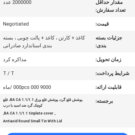
مقدار حداقل
2000000 عدد
ما
تعداد سفارش:
قیمت:
Negotiated
تور
جزئیات بسته
کاغذ + کارتن ، کاغذ + پالت چوبی ، بسته
کارخانه
بندی:
بندی استاندارد صادراتی
زمان تحویل:
مذاکره کرد
کنترل
شرایط پرداخت:
T / T
کیفیت
قابلیت ارائه:
9000 000 000pcs /ماه
با
پوشش قلع گرد، پوشش قلع ورق BA CA 1.1/1.1، قلع
برجسته:
کوچک گرد ضد اسید با درب
,
,
ما
BA CA 1.1/1.1 tinplate cover
Antiacid Round Small Tin With Lid
تماس