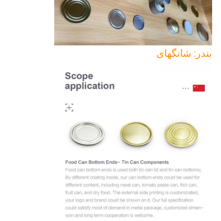
بندر: شانگهای