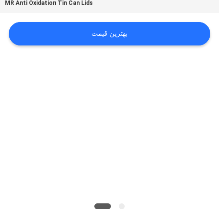
MR Anti Oxidation Tin Can Lids
بگیرید
بهترین قیمت
اخبار
موارد
درخواست
نقل قول
نقشه
سایت