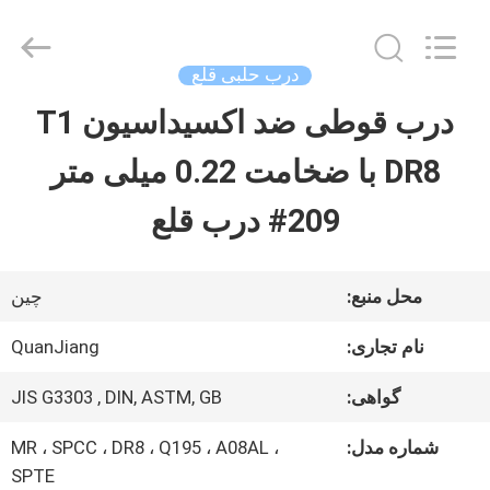
SHANGHAI
QUANYE
METAL
PACKAGING
درب حلبی قلع
MATERIALS
CO.,LTD.
درب قوطی ضد اکسیداسیون T1
صفحه
All
Rights
DR8 با ضخامت 0.22 میلی متر
اصلی
Reserved.
209# درب قلع
محصولات
محل منبع:
چین
فیلم
نام تجاری:
QuanJiang
های
گواهی:
JIS G3303 , DIN, ASTM, GB
شماره مدل:
MR ، SPCC ، DR8 ، Q195 ، A08AL ،
درباره
SPTE