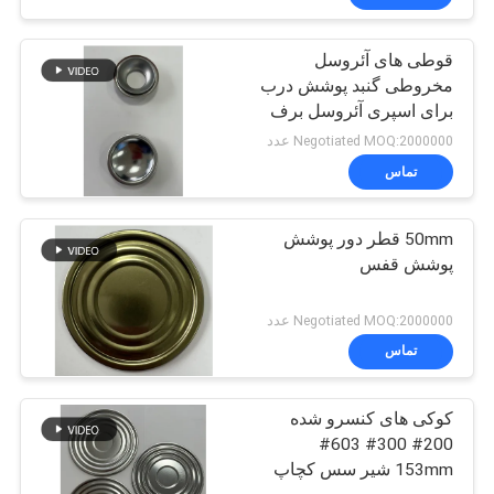
قوطی های آئروسل
مخروطی گنبد پوشش درب
برای اسپری آئروسل برف
پاپر می توانید پوشش می
Negotiated MOQ:2000000 عدد
دهد
تماس
50mm قطر دور پوشش
پوشش قفس
Negotiated MOQ:2000000 عدد
تماس
کوکی های کنسرو شده
200# 300# 603#
153mm شیر سس کچاپ