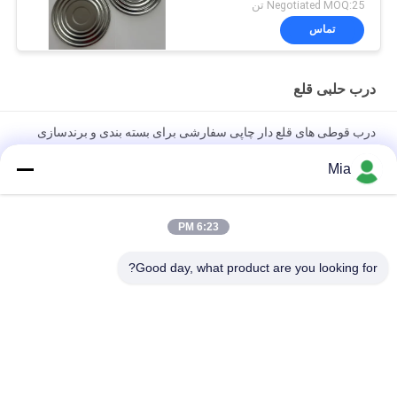
درب قلع
Negotiated MOQ:25 تن
تماس
درب حلبی قلع
درب قوطی های قلع دار چاپی سفارشی برای بسته بندی و برندسازی
مواد غذایی
Mia
درب های قلع دار الکترولیتی سنگین برای قوطی های مواد غذایی |
مقاوم در برابر خوردگی
6:23 PM
درب های قلع دار چند نوع برای بسته بندی مواد غذایی، شیمیایی و
Good day, what product are you looking for?
آئروسل
دسته بندی های محبوب
همه