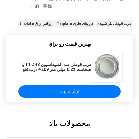
的一致性。
درب قوطی باز شونده
درزهای فلزی Tinplate
روکش ورق tinplate
بهترين قيمت رو براي
درب قوطی ضد اکسیداسیون T1 DR8 با
ضخامت 0.22 میلی متر 209# درب قلع
ادامه هید
محصولات بالا