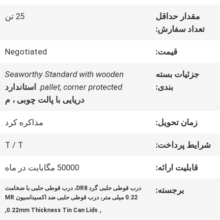
ما
مقدار حداقل
25 تن
تعداد سفارش:
تور
قیمت:
Negotiated
کارخانه
جزئیات بسته
Seaworthy Standard with wooden
بندی:
pallet, corner protected.
استاندارد
دریایی با پالت چوبی ، م
کنترل
زمان تحویل:
مذاکره کرد
کیفیت
شرایط پرداخت:
T / T
با
قابلیت ارائه:
50000 مگابایت در ماه
ما
درب قوطی حلبی گرد DR8، درب قوطی حلبی با ضخامت
برجسته:
0.22 میلی متر، درب قوطی حلبی ضد اکسیداسیون MR
تماس
,
,
0.22mm Thickness Tin Can Lids