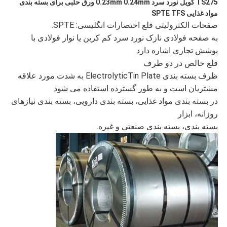
TS275 کویل نورد سرد 0.23mm 0.24mm ورق حلبی برای بسته بندی
مواد غذایی SPTE TFS
سیاست
صفحات الکترولیتی قلع اختصارات انگلیسی: SPTE.
به صفحه فولادی نازک نورد سرد کم کربن یا نوار فولادی با
حفظ
پوشش تجاری اشاره دارد
حریم
قلع خالص در دو طرف
ظرف بسته بندی ElectrolyticTin Plate به شدت مورد علاقه
خصوصی
مشتریان است و به طور گسترده استفاده می شود
در بسته بندی مواد غذایی، بسته بندی دارویی، بسته بندی نیازهای
روزانه، ابزار
بسته بندی، بسته بندی صنعتی و غیره.