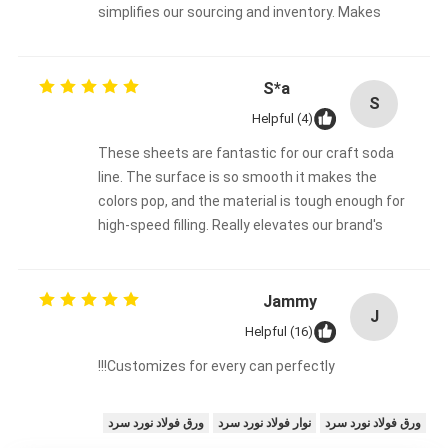
simplifies our sourcing and inventory. Makes
everything easier.
S*a
S
Helpful (4)
These sheets are fantastic for our craft soda
line. The surface is so smooth it makes the
colors pop, and the material is tough enough for
high-speed filling. Really elevates our brand's
look.
Jammy
J
Helpful (16)
Customizes for every can perfectly!!!
ورق فولاد نورد سرد
نوار فولاد نورد سرد
ورق فولاد نورد سرد