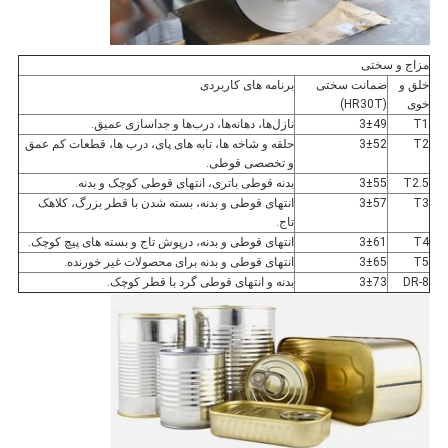
مزاج و سختی
خلق و
ضمانت سختی
برنامه های کاربردی
خوی
(HR30T)
T1
3±49
نازل‌ها، دهانه‌ها، درب‌ها و جداسازی عمیق.
T2
3±52
حلقه و شاخه ها، تابه های پای، درب ها، قطعات کم عمق
و تخصصی قوطی.
T2.5
3±55
بدنه قوطی باتری، انتهای قوطی کوچک و بدنه.
T3
3±57
انتهای قوطی و بدنه، بسته شدن با قطر بزرگ، کلاهک
تاج.
T4
3±61
انتهای قوطی و بدنه، درپوش تاج و بسته های پیچ کوچک.
T5
3±65
انتهای قوطی و بدنه برای محصولات غیر خورنده.
DR-8
3±73
بدنه و انتهای قوطی گرد با قطر کوچک.