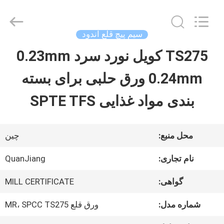
SHANGHAI
QUANYE
METAL
PACKAGING
سیم پیچ قلع اندود
MATERIALS
CO.,LTD.
TS275 کویل نورد سرد 0.23mm
صفحه
All
Rights
0.24mm ورق حلبی برای بسته
اصلی
Reserved.
بندی مواد غذایی SPTE TFS
محصولات
محل منبع:
چین
فیلم
نام تجاری:
QuanJiang
های
گواهی:
MILL CERTIFICATE
شماره مدل:
ورق قلع MR، SPCC TS275
درباره