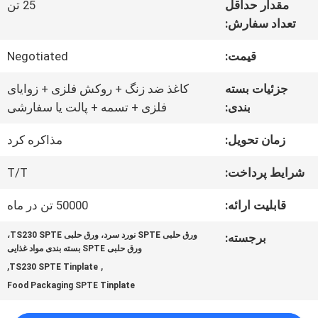
مقدار حداقل
25 تن
ما
تعداد سفارش:
قیمت:
Negotiated
تور
جزئیات بسته
کاغذ ضد زنگ + روکش فلزی + زوایای
کارخانه
بندی:
فلزی + تسمه + پالت یا سفارشی
زمان تحویل:
مذاکره کرد
کنترل
شرایط پرداخت:
T/T
کیفیت
قابلیت ارائه:
50000 تن در ماه
با
ورق حلبی SPTE نورد سرد، ورق حلبی TS230 SPTE،
برجسته:
ورق حلبی SPTE بسته بندی مواد غذایی
,
,
ما
TS230 SPTE Tinplate
Food Packaging SPTE Tinplate
تماس