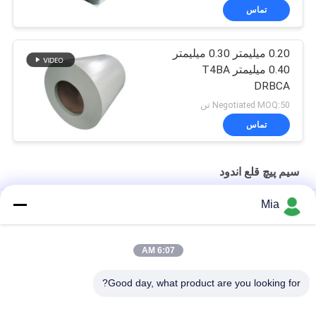
تماس
0.20 میلیمتر 0.30 میلیمتر
0.40 میلیمتر T4BA
DRBCA
Negotiated MOQ:50 تن
تماس
سیم پیچ قلع اندود
Mia
کویل قلع‌پیچ الکترولیتی برای ظروف صنعتی و قوطی‌های غذا
سیم پیچ الکترولیتی قلع برای قوطی های نوشیدنی - مقاوم در برابر
6:07 AM
خوردگی
Good day, what product are you looking for?
سیم پیچ قلع 0.15 تا 0.50 میلی متر SPTE برای بسته بندی با سرعت بالا