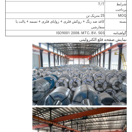
شرایط
T/T
پرداخت
MOQ
25 متریک تن
بسته
کاغذ ضد زنگ + روکش فلزی + زوایای فلزی + تسمه + پالت یا
سفارشی
گواهینامه
ISO9001:2008، MTC، BV، SGS
نمایش صفحه قلع الکترولیتی