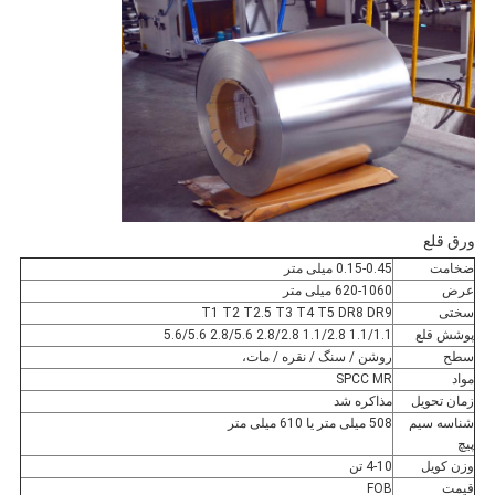
ورق قلع
ضخامت
0.15-0.45 میلی متر
عرض
620-1060 میلی متر
سختی
T1 T2 T2.5 T3 T4 T5 DR8 DR9
پوشش قلع
1.1/1.1 1.1/2.8 2.8/2.8 2.8/5.6 5.6/5.6
سطح
روشن / سنگ / نقره / مات،
مواد
SPCC MR
زمان تحویل
مذاکره شد
شناسه سیم
508 میلی متر یا 610 میلی متر
پیچ
وزن کویل
4-10 تن
قیمت
FOB