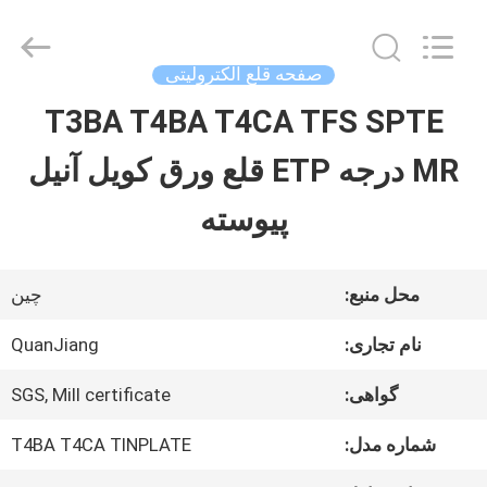
SHANGHAI
QUANYE
METAL
PACKAGING
صفحه قلع الکترولیتی
MATERIALS
CO.,LTD.
T3BA T4BA T4CA TFS SPTE
صفحه
All
Rights
MR درجه ETP قلع ورق کویل آنیل
اصلی
Reserved.
پیوسته
محصولات
محل منبع:
چین
فیلم
نام تجاری:
QuanJiang
های
گواهی:
SGS, Mill certificate
شماره مدل:
T4BA T4CA TINPLATE
درباره