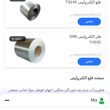
قلع الکترولیتی TS245
Negotiated MOQ:25 تن
تماس
فلز الکترولیتی DR8
TH550
Negotiated MOQ:25 تن
تماس
صفحه قلع الکترولیتی
فناوری آب بندی ضد خوردگی سنگین: انتهای قوطی مواد غذایی صنعتی
153 میلی متری مدل 603D
Mia
ورق های قلع فلز الکترولیتی MR-Grade برای ساخت قوطی مواد