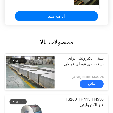
ادامه هید
محصولات بالا
سینی الکترولیتی برای
بسته بندی قوطی قوطی
Negotiated MOQ:25 تن
تماس
TS260 TH415 TH550
فلز الکترولیتی