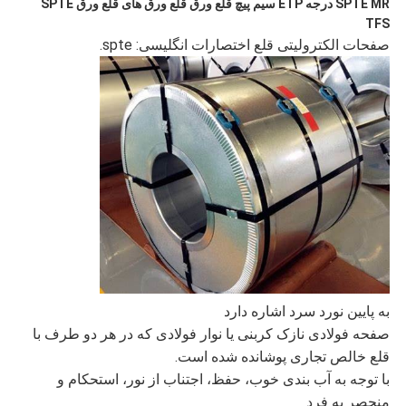
SPTE MR درجه ETP سیم پیچ قلع ورق قلع ورق های قلع ورق SPTE
TFS
سیاست
صفحات الکترولیتی قلع اختصارات انگلیسی: spte.
حفظ
حریم
خصوصی
به پایین نورد سرد اشاره دارد
صفحه فولادی نازک کربنی یا نوار فولادی که در هر دو طرف با
قلع خالص تجاری پوشانده شده است.
با توجه به آب بندی خوب، حفظ، اجتناب از نور، استحکام و
منحصر به فرد