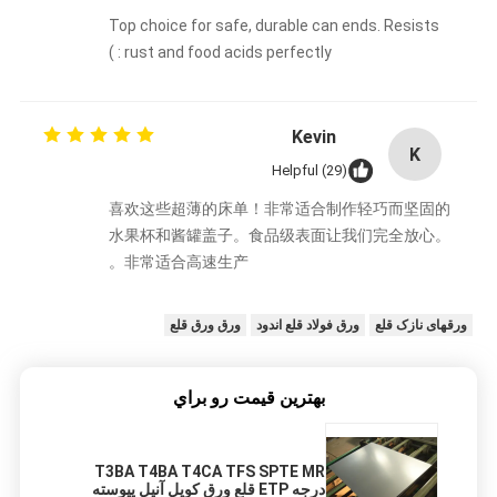
Top choice for safe, durable can ends. Resists
rust and food acids perfectly : )
Kevin
K
Helpful (29)
喜欢这些超薄的床单！非常适合制作轻巧而坚固的
水果杯和酱罐盖子。食品级表面让我们完全放心。
非常适合高速生产。
ورقهای نازک قلع
ورق فولاد قلع اندود
ورق ورق قلع
بهترين قيمت رو براي
T3BA T4BA T4CA TFS SPTE MR
درجه ETP قلع ورق کویل آنیل پیوسته