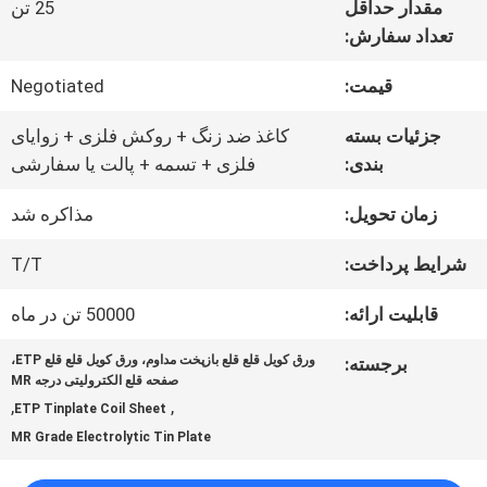
مقدار حداقل
25 تن
ما
تعداد سفارش:
قیمت:
Negotiated
تور
جزئیات بسته
کاغذ ضد زنگ + روکش فلزی + زوایای
کارخانه
بندی:
فلزی + تسمه + پالت یا سفارشی
زمان تحویل:
مذاکره شد
کنترل
شرایط پرداخت:
T/T
کیفیت
قابلیت ارائه:
50000 تن در ماه
با
ورق کویل قلع قلع بازپخت مداوم، ورق کویل قلع قلع ETP،
برجسته:
صفحه قلع الکترولیتی درجه MR
,
,
ما
ETP Tinplate Coil Sheet
MR Grade Electrolytic Tin Plate
تماس