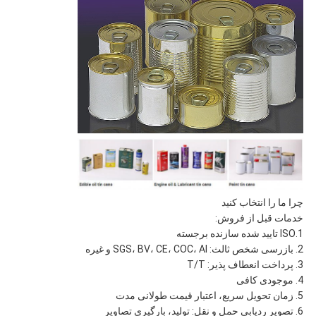
چرا ما را انتخاب کنید
خدمات قبل از فروش:
1.ISO تایید شده سازنده برجسته
2. بازرسی شخص ثالث: SGS، BV، CE، COC، AI و غیره
3. پرداخت انعطاف پذیر: T/T
4. موجودی کافی
5. زمان تحویل سریع، اعتبار قیمت طولانی مدت
6. تصویر ردیابی حمل و نقل: تولید، بارگیری تصاویر