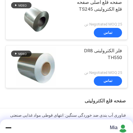
صفحه قلع اصلی صفحه
قلع الکترولیتی TS245
Negotiated MOQ:25 تن
تماس
فلز الکترولیتی DR8
TH550
Negotiated MOQ:25 تن
تماس
صفحه قلع الکترولیتی
فناوری آب بندی ضد خوردگی سنگین: انتهای قوطی مواد غذایی صنعتی
153 میلی متری مدل 603D
Mia