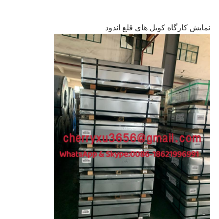
نمايش كارگاه كويل هاي قلع اندود