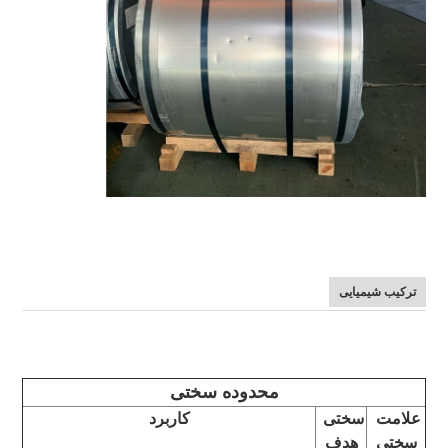
ترکیب شیمیایی
محدوده سختی
علامت 
سختی 
کاربرد
سختی
هدف