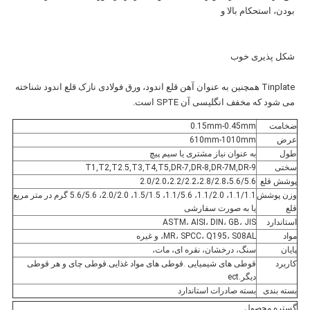
بودن، استحکام بالا و
شکل پذیری خوب
Tinplate همچنین به عنوان آهن قلع اندود، ورق فولادی نازک قلع اندود شناخته 
می شود که مخفف انگلیسی آن SPTE است.
ضخامت
0.15mm-0.45mm
عرض
610mm-1010mm
طول
به عنوان نیاز مشتری یا سیم پیچ
سختی
T1,T2,T2.5,T3,T4,T5,DR-7,DR-8,DR-7M,DR-9
پوشش قلع
2.0/2.0،2.2/2.2،2.8/2.8،5.6/5.6
وزن پوشش
1.1/1.1، 1.1/2.0، 1.1/5.6، 1.5/1.5، 2.0/2.0، 5.6/5.6 گرم در متر مربع
قلع
یا به صورت سفارشی
استاندارد
ASTM، AISI، DIN، GB، JIS
مواد
MR، SPCC، Q195، S08AL، و غیره
پایان
سنگ، درخشان، نقره ای، مات،
کاربرد
قوطی های شیمیایی .قوطی های مواد غذایی.قوطی چای و هر قوطی
دیگر.ect
بسته بندی
بسته صادرات استاندارد
گستره محصول