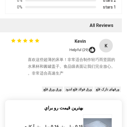
0%
2 stars
0%
1 stars
All Reviews
Kevin
K
Helpful (29)
喜欢这些超薄的床单！非常适合制作轻巧而坚固的
水果杯和酱罐盖子。食品级表面让我们完全放心。
非常适合高速生产。
ورقهای نازک قلع
ورق فولاد قلع اندود
ورق ورق قلع
بهترين قيمت رو براي
0.15 میلی متر 0.16 میلی متر آبکاری