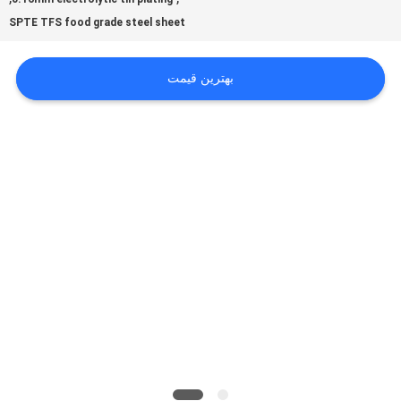
بگیرید
SPTE TFS food grade steel sheet
بهترین قیمت
اخبار
موارد
درخواست
نقل قول
نقشه
سایت