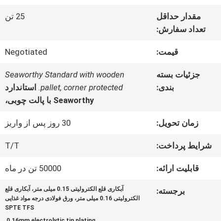
ما
مقدار حداقل
25 تن
تعداد سفارش:
تور
قیمت:
Negotiated
کارخانه
جزئیات بسته
Seaworthy Standard with wooden
بندی:
pallet, corner protected.
استاندارد
Seaworthy با پالت چوبی،
کنترل
زمان تحویل:
30 روز پس از واریز
کیفیت
شرایط پرداخت:
T/T
با
قابلیت ارائه:
50000 تن در ماه
ما
آبکاری قلع الکترولیتی 0.15 میلی متر، آبکاری قلع
برجسته:
الکترولیتی 0.16 میلی متر، ورق فولادی درجه مواد غذایی
تماس
SPTE TFS
,
,
0.16mm electrolytic tin plating