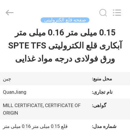
SHANGHAI
QUANYE
METAL
PACKAGING
صفحه قلع الکترولیتی
MATERIALS
CO.,LTD.
0.15 میلی متر 0.16 میلی متر
صفحه
All
Rights
آبکاری قلع الکترولیتی SPTE TFS
اصلی
Reserved.
ورق فولادی درجه مواد غذایی
محصولات
محل منبع:
چین
فیلم
نام تجاری:
QuanJiang
های
گواهی:
MILL CERTIFICATE, CERTIFICATE OF
ORIGIN
درباره
شماره مدل:
قلع 0.15 میلی متر 0.16 میلی متر