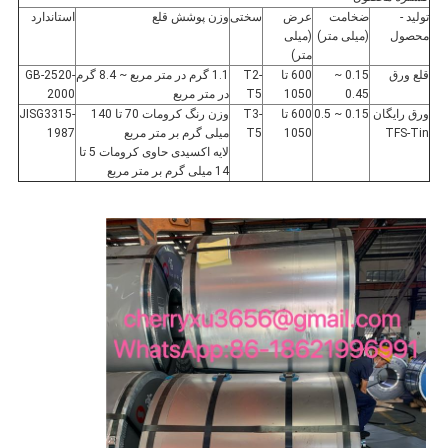
تولید -
ضخامت
عرض
سختی
وزن پوشش قلع
استاندارد
محصول
(میلی متر)
(میلی
متر)
قلع ورق
0.15 ~
600 تا
T2-
1.1 گرم در متر مربع ~ 8.4 گرم
GB-2520-
0.45
1050
T5
در متر مربع
2000
ورق رایگان
0.15 ~ 0.5
600 تا
T3-
وزن رنگ کرومات 70 تا 140
JISG3315-
TFS-Tin
1050
T5
میلی گرم بر متر مربع
1987
لایه اکسیدی حاوی کرومات 5 تا
14 میلی گرم بر متر مربع