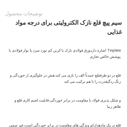
سیاست
توضیحات محصول
سیم پیچ قلع نازک الکترولیتی برای درجه مواد
حفظ
غذایی
حریم
خصوصی
Tinplate اشاره دارد
ورق فولادی نازک با کربن کم نورد سرد یا نوار فولادی با 
پوشش خالص تجاری
قلع در دو طرفقلع عمدتاً الف را بازی می کند
نقش در جلوگیری از خوردگی و 
زنگ زدگیقدرت را با هم ترکیب می کند
و شکل پذیری فولاد با مقاومت در برابر خوردگی،
قابلیت لحیم کاری قلع و 
ظاهر زیبا
قلع در یک مادهدارای ویژگی های مقاومت در برابر خوردگی است،
غیر سمی 