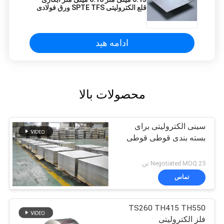
قلع الکترولیتی SPTE TFS ورق فولادی
درجه مواد غذایی
ادامه هید
محصولات بالا
سینی الکترولیتی برای
بسته بندی قوطی قوطی
Negotiated MOQ:25 تن
تماس
TS260 TH415 TH550
فلز الکترولیتی