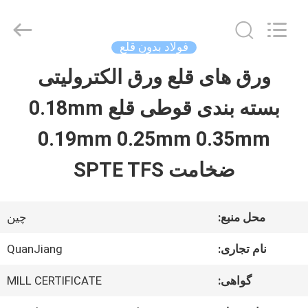
SHANGHAI
QUANYE
METAL
PACKAGING
فولاد بدون قلع
MATERIALS
CO.,LTD.
ورق های قلع ورق الکترولیتی
صفحه
All
Rights
بسته بندی قوطی قلع 0.18mm
اصلی
Reserved.
0.19mm 0.25mm 0.35mm
محصولات
ضخامت SPTE TFS
فیلم
محل منبع:
چین
های
نام تجاری:
QuanJiang
گواهی:
MILL CERTIFICATE
درباره