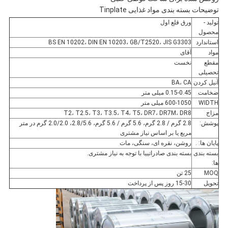
توضیحات بسته بندی مواد غذایی Tinplate
تولید -
ورق قلع اول
محصول
استاندارد
BS EN 10202، DIN EN 10203، GB/T2520، JIS G3303
مواد
آقای
مقطع
نخست
تحصیلی
آنیل کردن
BA، CA
ضخامت
0.15-0.45 میلی متر
WIDTH
600-1050 میلی متر
مزاج
T2، T2.5، T3، T3.5، T4، T5، DR7، DR7M، DR8
پوشش:
2.8 گرم / 2.8 گرم، 5.6 گرم / 5.6 گرم، 2.8/5.6، 2.0/2.0 گرم در متر
مربع یا بر اساس نیاز مشتری
پایان ها: .
روشن، نقره ای، سنگی، مات
بسته بندی
بسته بندی صادراتییا با توجه به نیاز مشتری.
ها:
MOQ
25 تن
تحویل
15-30 روز پس از پرداخت