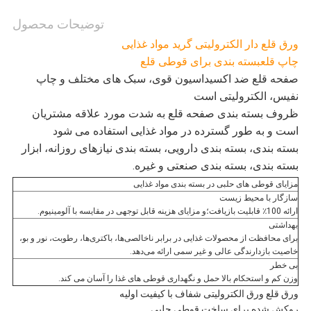
سیاست
توضیحات محصول
ورق قلع دار الکترولیتی گرید مواد غذایی
حفظ
چاپ قلع
بسته بندی برای قوطی قلع
صفحه قلع ضد اکسیداسیون قوی، سبک های مختلف و چاپ
حریم
نفیس، الکترولیتی است
ظروف بسته بندی صفحه قلع به شدت مورد علاقه مشتریان
خصوصی
است و به طور گسترده در مواد غذایی استفاده می شود
بسته بندی، بسته بندی دارویی، بسته بندی نیازهای روزانه، ابزار
بسته بندی، بسته بندی صنعتی و غیره.
مزایای قوطی های حلبی در بسته بندی مواد غذایی
سازگار با محیط زیست
ارائه 100٪ قابلیت بازیافت؛و مزایای هزینه قابل توجهی در مقایسه با آلومینیوم.
بهداشتی
برای محافظت از محصولات غذایی در برابر ناخالصی‌ها، باکتری‌ها، رطوبت، نور و بو،
خاصیت بازدارندگی عالی و غیر سمی ارائه می‌دهد.
بی خطر
وزن کم و استحکام بالا حمل و نگهداری قوطی های غذا را آسان می کند.
ورق قلع ورق الکترولیتی شفاف با کیفیت اولیه
روکش شده برای ساخت قوطی حلبی