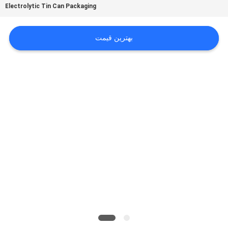
Electrolytic Tin Can Packaging
بگیرید
بهترین قیمت
اخبار
موارد
درخواست
نقل قول
نقشه
سایت