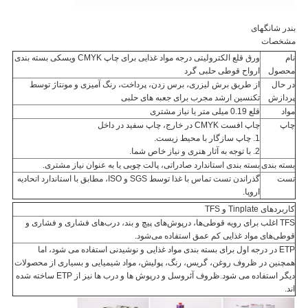
بندر شانگهای
مشخصات
نام
ورق قلع الکترولیتی درجه مواد غذایی برای چاپ CMYK ویسکی بسته بندی
محصول
ارواح قوطی حلبی گرد
در حال
از طریق برش لیزری، برس زدن، پرداخت، رنگ آمیزی و مونتاژ توسط
پردازش
تکنسین ارشد مجرب برای جعبه های حلبی
مواد
قلع 0.19 میلی متر یا نیاز مشتری
چاپ
چاپ افست CMYK در خارج، چاپ سفید در داخل
1. چاپ سازگار با محیط زیست.
2. با توجه به آثار هنری و نیاز خاص شما.
بسته بندی
بسته بندی استاندارد صادراتی، پالت چوبی یا به عنوان نیاز مشتری.
تست
گذراندن تست تماس با غذا توسط SGS و ISO، مطابق با استاندارد اتحادیه
اروپا.
کاربردهای Tinplate و TFS
TFS اغلب برای رویه قوطی‌ها، درپوش‌های پیچ و بند، درب‌های فشاری و فشاری و
قوطی‌های مواد غذایی کم عمق استفاده می‌شود.
ETP در درجه اول برای بسته بندی مواد غذایی و نوشیدنی استفاده می شود، اما
همچنین در ظروف روغن، گریس، رنگ، پولیش، مواد شیمیایی و بسیاری از محصولات
دیگر استفاده می شود.ظروف آئروسل و درپوش ها و درب ها نیز از ETP ساخته شده
اند.