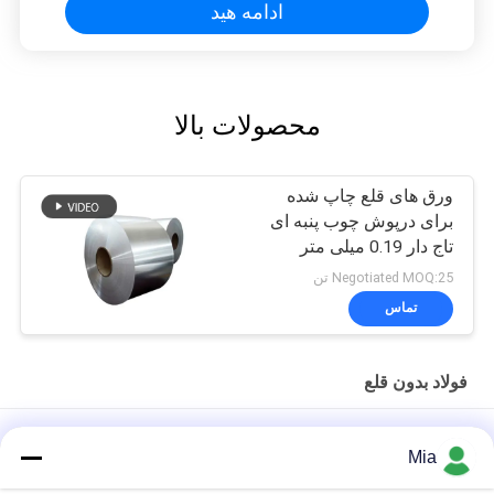
ادامه هید
محصولات بالا
ورق های قلع چاپ شده
برای درپوش چوب پنبه ای
تاج دار 0.19 میلی متر
ضخامت ورق حلبی SPTE
Negotiated MOQ:25 تن
TFS
تماس
فولاد بدون قلع
ورق قلع اندود الکترولیتی کروم پیشرفته برای تولید قوطی‌های غذایی و
Mia
صنعتی با عملکرد بالا