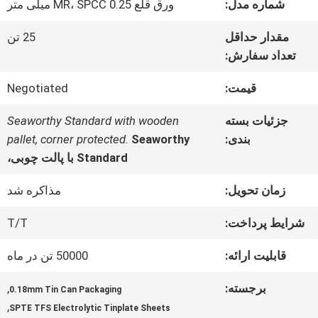
شماره مدل:
ورق قلع MR، SPCC 0.25 میلی متر
ما
مقدار حداقل
25 تن
تعداد سفارش:
تور
قیمت:
Negotiated
کارخانه
جزئیات بسته
Seaworthy Standard with wooden
بندی:
Seaworthy
pallet, corner protected.
کنترل
Standard با پالت چوبی،
کیفیت
زمان تحویل:
مذاکره شد
شرایط پرداخت:
T/T
با
قابلیت ارائه:
50000 تن در ماه
ما
برجسته:
,
0.18mm Tin Can Packaging
تماس
,
SPTE TFS Electrolytic Tinplate Sheets